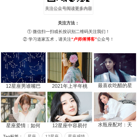
关注公众号阅读更多内容
关注方法：
① 微信扫一扫或长按识别二维码关注我们！
② 学习道家五术，请关注
“卢师傅博客”
公众号！
最喜欢吃醋的星
2021年上半年桃
12星座男谁嘴巴
水瓶座配对：天
星座爱情：如何
12星座中容易付
Tag标签：
星座
12星座
星座感情