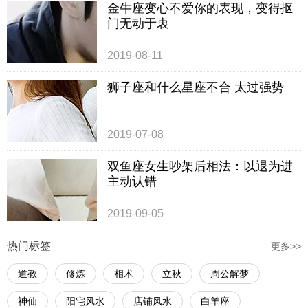
金牛座变心不爱你的表现，变得抠
门无动于衷
2019-08-11
狮子座和什么星座不合 太过强势
2019-07-08
双鱼座女生吵架后相法：以退为进
主动认错
2019-09-05
热门标签
更多>>
道教
修炼
相术
立秋
周公解梦
神仙
阳宅风水
店铺风水
白羊座