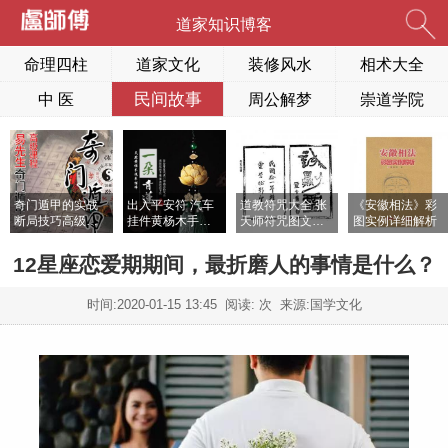
道家知识博客
命理四柱
道家文化
装修风水
相术大全
民间故事
中 医
周公解梦
崇道学院
奇门遁甲的实战
出入平安符 汽车
道教符咒大全 张
《安徽相法》彩
断局技巧高级视
挂件黄杨木手工
天师符咒图文欣
图实例详细解析
频课程
莲花开光高档车
赏
内挂
12星座恋爱期期间，最折磨人的事情是什么？
时间:
2020-01-15 13:45
阅读:
次 来源:国学文化