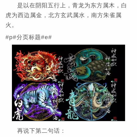
是以在阴阳五行上，青龙为东方属木，白
虎为西边属金，北方玄武属水，南方朱雀属
火。
#p#分页标题#e#
再说下第二句话：