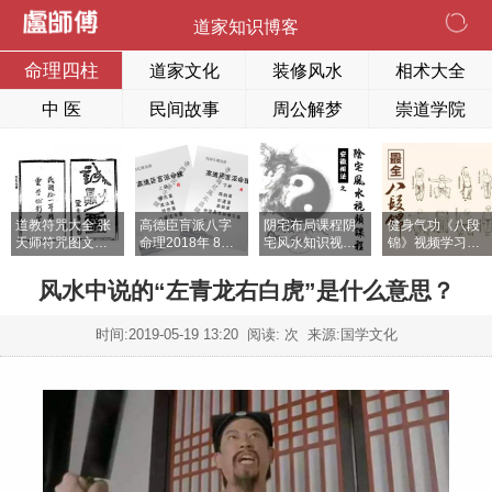
道家知识博客
命理四柱
道家文化
装修风水
相术大全
中 医
民间故事
周公解梦
崇道学院
道教符咒大全 张
高德臣盲派八字
阴宅布局课程阴
健身气功《八段
天师符咒图文欣
命理2018年 8本
宅风水知识视频
锦》视频学习课
赏
打印资料合订成
课程
程大全
上下两册
风水中说的“左青龙右白虎”是什么意思？
时间:
2019-05-19 13:20
阅读:
次 来源:国学文化